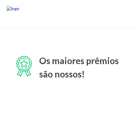
Os maiores prêmios
são nossos!