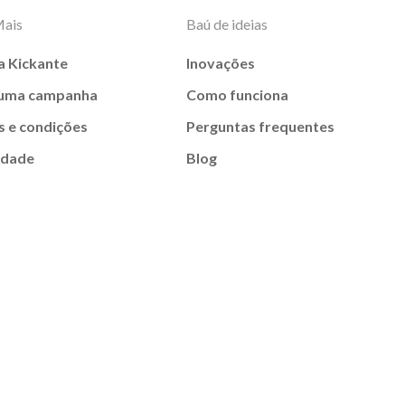
Mais
Baú de ideias
a Kickante
Inovações
 uma campanha
Como funciona
 e condições
Perguntas frequentes
idade
Blog