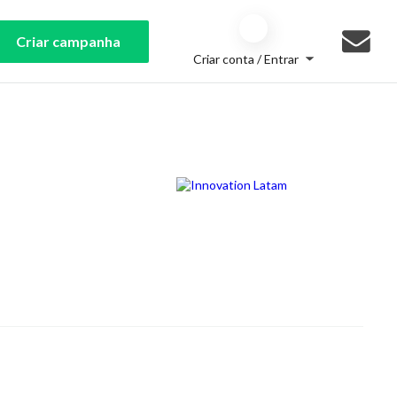
Criar campanha
Criar conta / Entrar