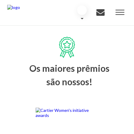
Os maiores prêmios
são nossos!