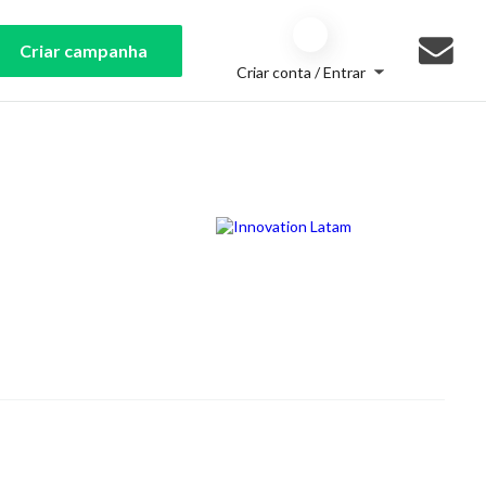
Criar campanha
Criar conta / Entrar