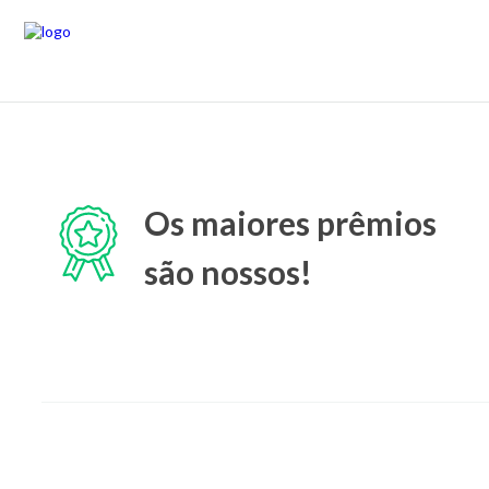
Os maiores prêmios
são nossos!