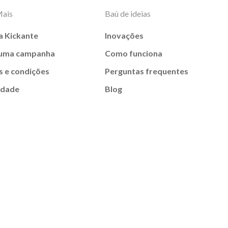
Mais
Baú de ideias
a Kickante
Inovações
 uma campanha
Como funciona
 e condições
Perguntas frequentes
idade
Blog