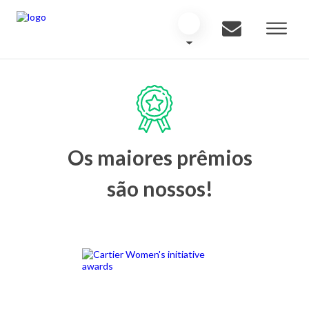
Os maiores prêmios
são nossos!