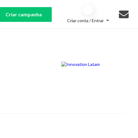
Criar campanha
Criar conta / Entrar