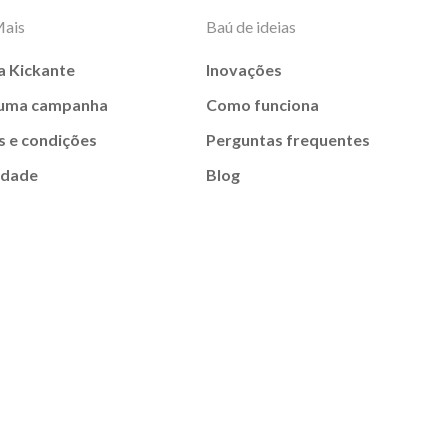
Mais
Baú de ideias
a Kickante
Inovações
 uma campanha
Como funciona
 e condições
Perguntas frequentes
idade
Blog