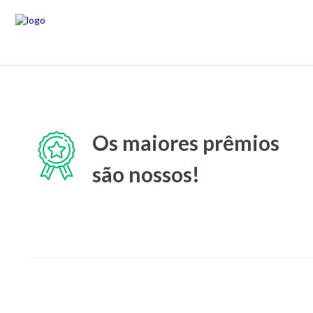
Os maiores prêmios
são nossos!