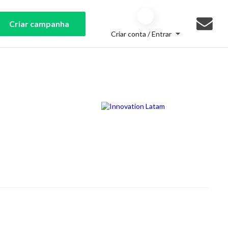
Criar campanha
Criar conta / Entrar