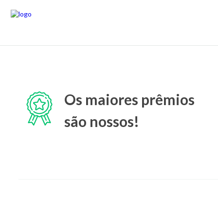
Os maiores prêmios
são nossos!