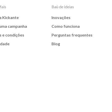
Mais
Baú de ideias
a Kickante
Inovações
 uma campanha
Como funciona
 e condições
Perguntas frequentes
idade
Blog