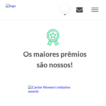
Os maiores prêmios
são nossos!