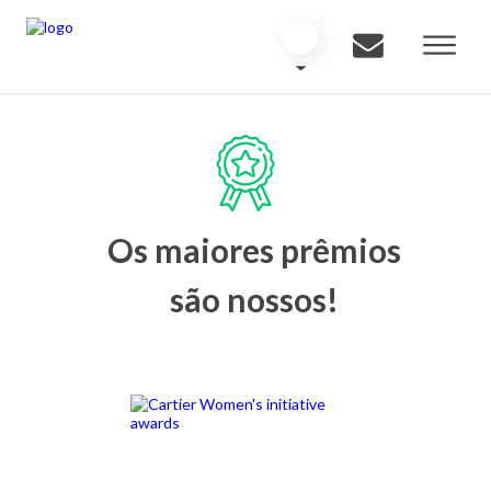
Os maiores prêmios
são nossos!