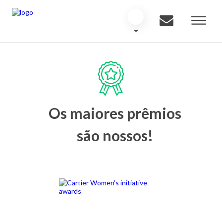
Os maiores prêmios
são nossos!