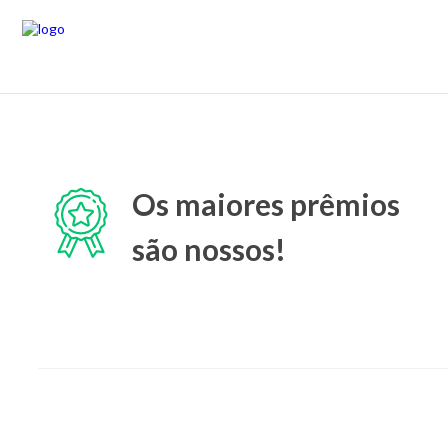
Os maiores prêmios
são nossos!