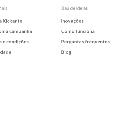
Mais
Baú de ideias
a Kickante
Inovações
 uma campanha
Como funciona
 e condições
Perguntas frequentes
idade
Blog