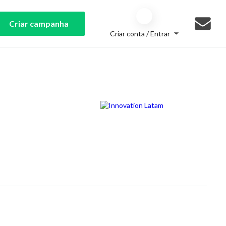
Criar campanha
Criar conta / Entrar