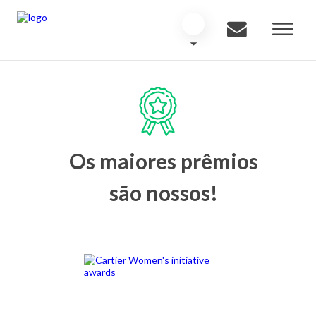
Os maiores prêmios
são nossos!