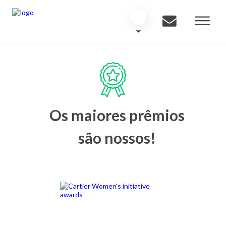
Os maiores prêmios
são nossos!