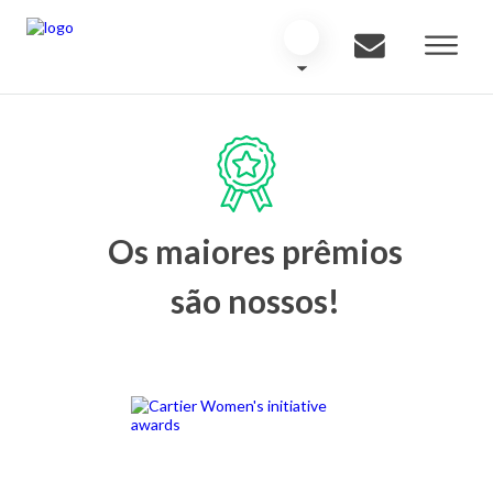
Os maiores prêmios
são nossos!