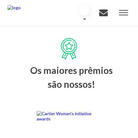
Os maiores prêmios
são nossos!