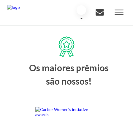
Os maiores prêmios
são nossos!