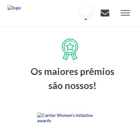
Os maiores prêmios
são nossos!