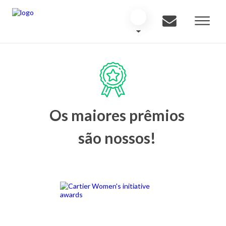
Os maiores prêmios
são nossos!