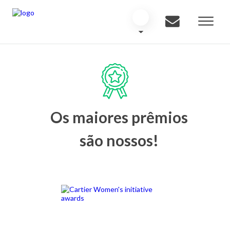
Os maiores prêmios
são nossos!