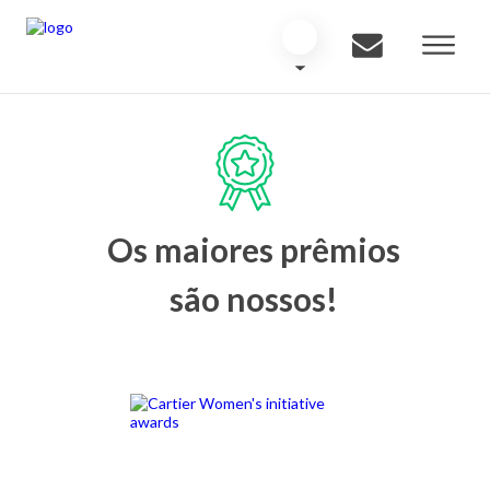
Os maiores prêmios
são nossos!