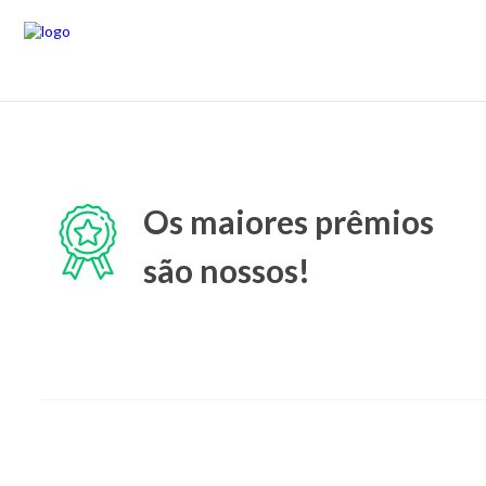
Os maiores prêmios
são nossos!