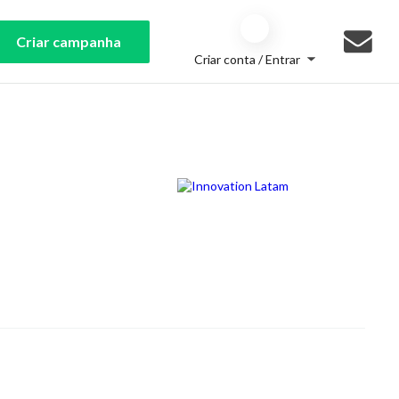
Criar campanha
Criar conta / Entrar