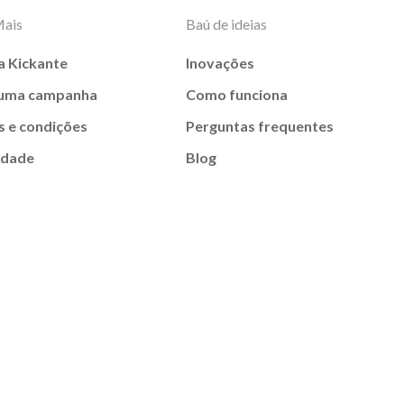
Mais
Baú de ideias
a Kickante
Inovações
 uma campanha
Como funciona
 e condições
Perguntas frequentes
idade
Blog