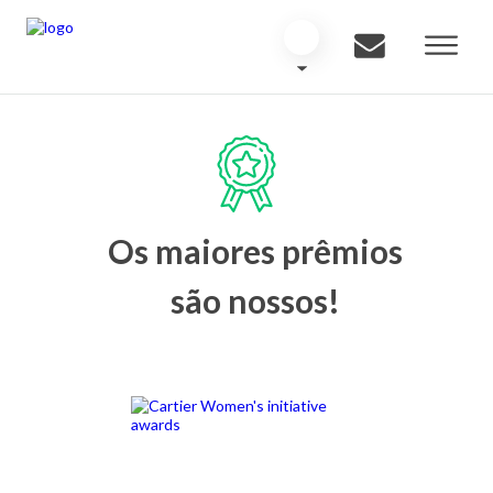
Os maiores prêmios
são nossos!