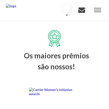
Os maiores prêmios
são nossos!