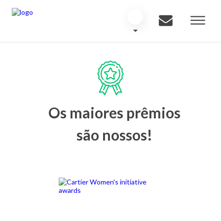
Os maiores prêmios
são nossos!