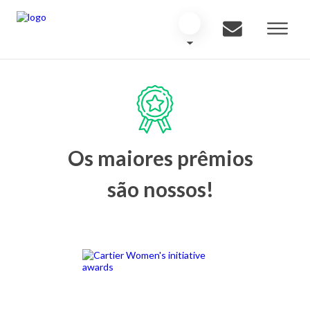
Os maiores prêmios
são nossos!