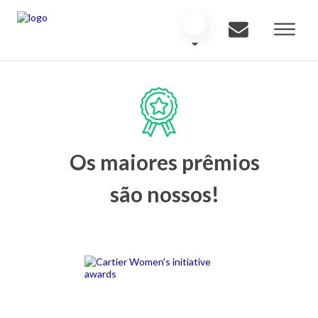
Os maiores prêmios
são nossos!