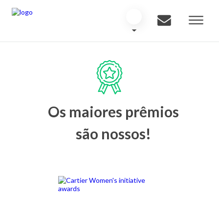
Os maiores prêmios
são nossos!