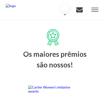
Os maiores prêmios
são nossos!