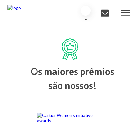
Os maiores prêmios
são nossos!