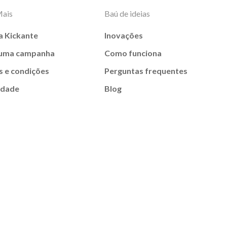
Mais
Baú de ideias
a Kickante
Inovações
 uma campanha
Como funciona
 e condições
Perguntas frequentes
idade
Blog