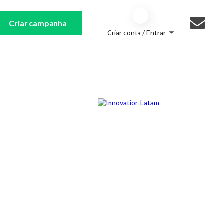
Criar campanha
Criar conta / Entrar