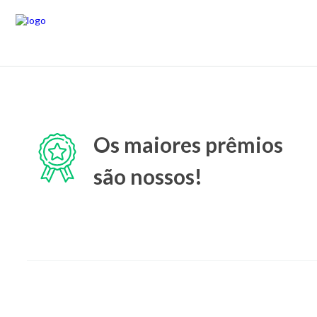
Os maiores prêmios
são nossos!