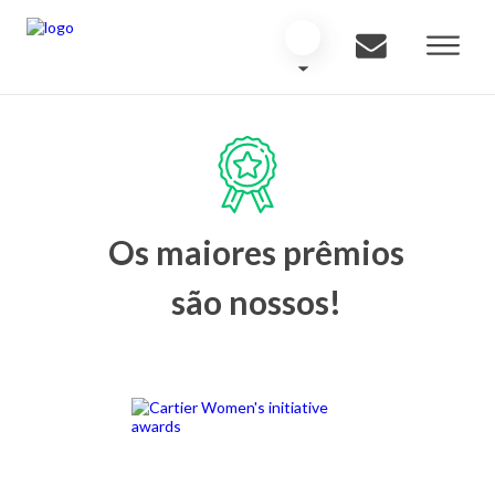
Os maiores prêmios
são nossos!