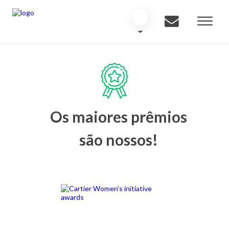
Os maiores prêmios
são nossos!