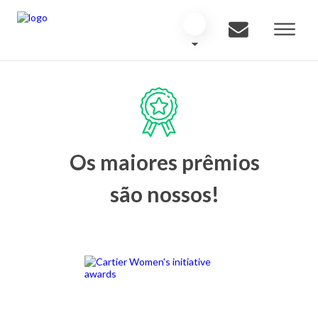
Os maiores prêmios
são nossos!