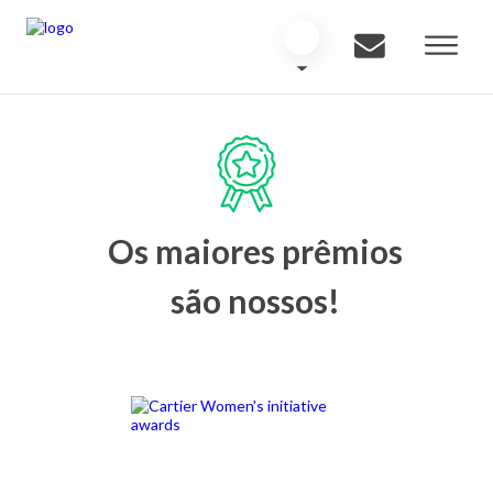
Os maiores prêmios
são nossos!