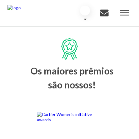
Os maiores prêmios
são nossos!