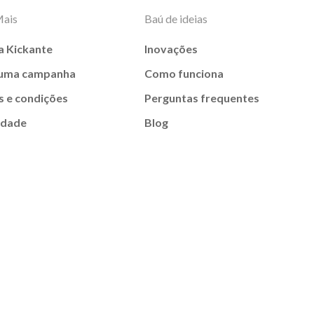
Mais
Baú de ideias
a Kickante
Inovações
 uma campanha
Como funciona
 e condições
Perguntas frequentes
idade
Blog