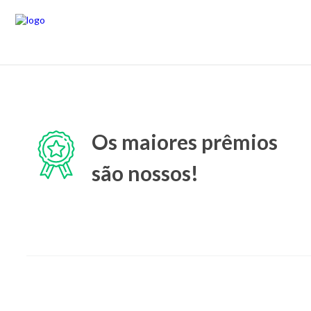
Os maiores prêmios
são nossos!