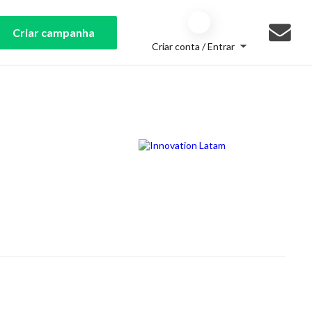
Criar campanha
Criar conta / Entrar