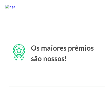
Os maiores prêmios
são nossos!