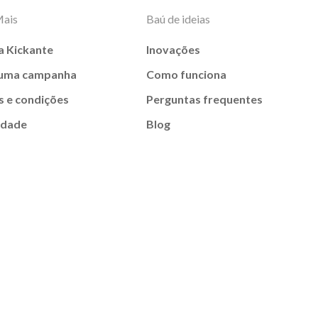
Mais
Baú de ideias
a Kickante
Inovações
 uma campanha
Como funciona
 e condições
Perguntas frequentes
idade
Blog