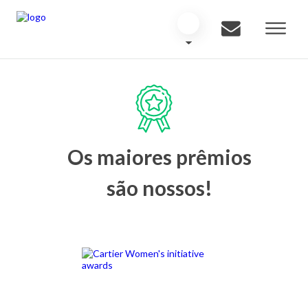
Os maiores prêmios
são nossos!