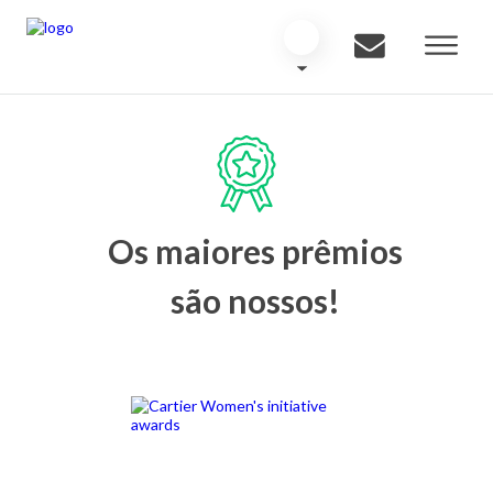
Os maiores prêmios
são nossos!