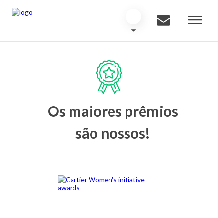
Os maiores prêmios
são nossos!