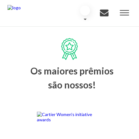
Os maiores prêmios
são nossos!