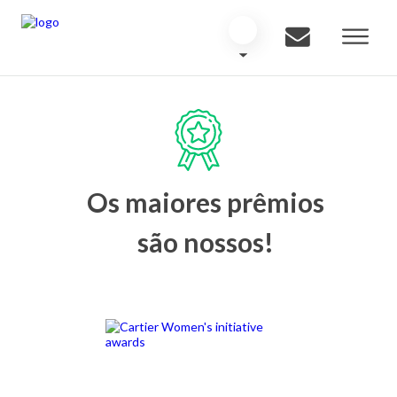
Os maiores prêmios
são nossos!