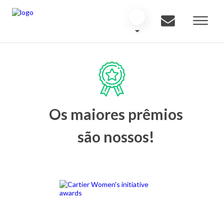
Os maiores prêmios
são nossos!