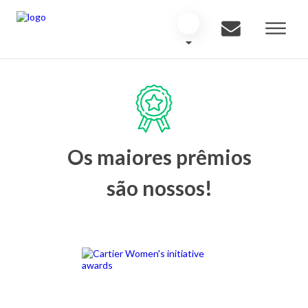
Os maiores prêmios
são nossos!