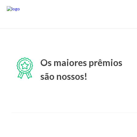
Os maiores prêmios
são nossos!