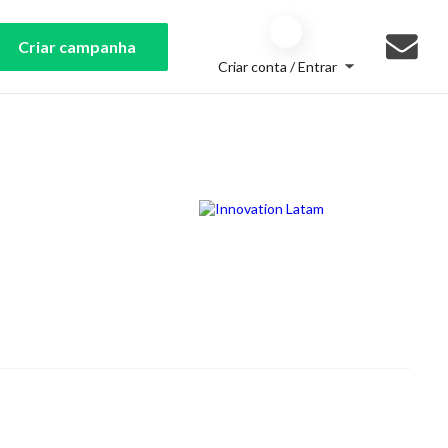
Criar campanha
Criar conta / Entrar