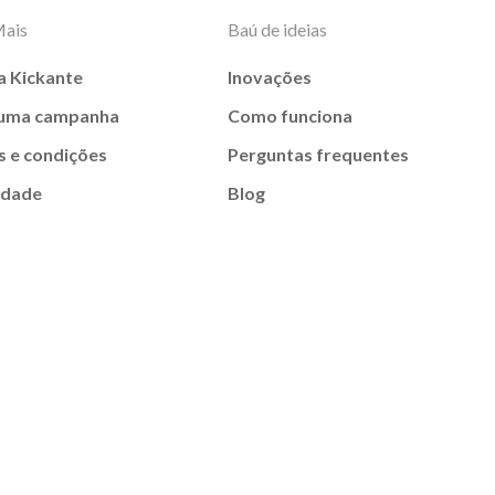
Mais
Baú de ideias
a Kickante
Inovações
 uma campanha
Como funciona
 e condições
Perguntas frequentes
idade
Blog