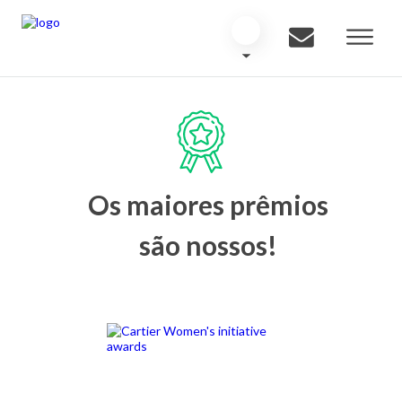
Os maiores prêmios
são nossos!