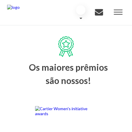
Os maiores prêmios
são nossos!