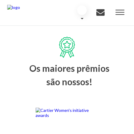
Os maiores prêmios
são nossos!