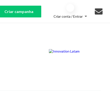
Criar campanha
Criar conta / Entrar