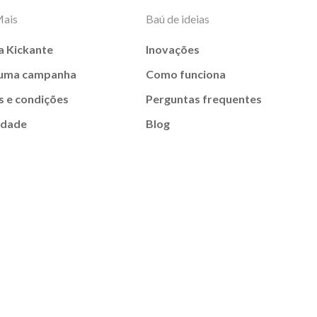
Mais
Baú de ideias
a Kickante
Inovações
 uma campanha
Como funciona
 e condições
Perguntas frequentes
idade
Blog