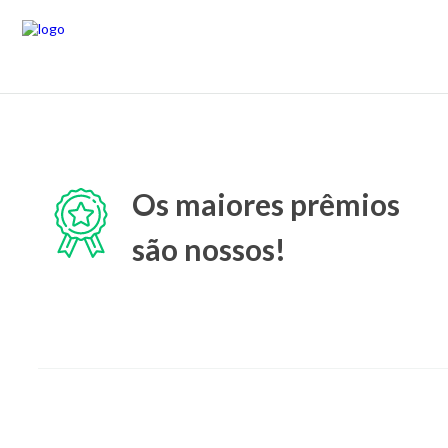
Os maiores prêmios
são nossos!