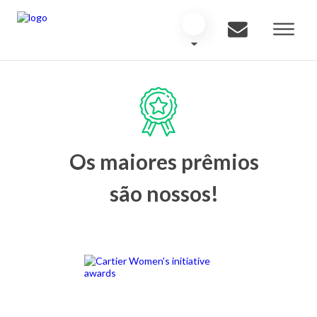
Os maiores prêmios
são nossos!