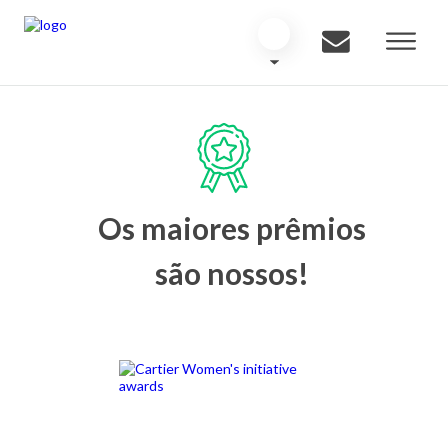
Os maiores prêmios
são nossos!